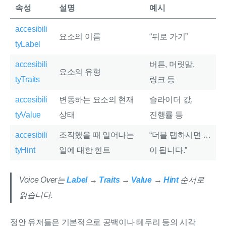
속성
설명
예시
accesibili
요소의 이름
“뒤로 가기”
tyLabel
accesibili
버튼, 머릿말,
요소의 유형
tyTraits
링크 등
accesibili
변동하는 요소의 현재
슬라이더 값,
tyValue
상태
진행률 등
accesibili
조작했을 때 일어나는
“더블 탭하시면 …
tyHint
일에 대한 힌트
이 됩니다.”
Voice Over는
Label
→
Traits
→
Value
→
Hint
순서로
읽습니다.
정안 유저들은 기본적으로 공백이나 테두리 등의 시각